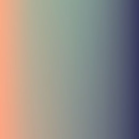
ENSEMBLE NOUS POUVONS SAUVER
CES FORÊTS.
LA MAGIE NE DOIT PAS DISPARAITRE !
DEVENEZ UN DÉFENSEUR DES FORÊTS DU
GRAND NORD.
VOTRE PRÉNOM
*
VOTRE NOM
*
DATE DE
EMAIL
*
NAISSANCE
*
NUMÉRO DE
TÉLÉPHONE